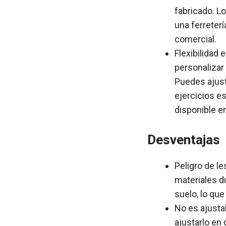
fabricado. L
una ferreter
comercial.
Flexibilidad 
personalizar
Puedes ajusta
ejercicios e
disponible e
Desventajas
Peligro de l
materiales d
suelo, lo qu
No es ajustab
ajustarlo en 