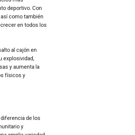
nto deportivo. Con
, así como también
a crecer en todos los
alto al cajón en
u explosividad,
asas y aumenta la
s físicos y
 diferencia de los
unitario y
una amplia variedad