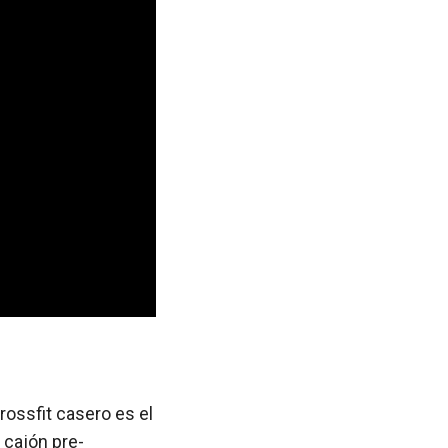
crossfit casero es el
 cajón pre-