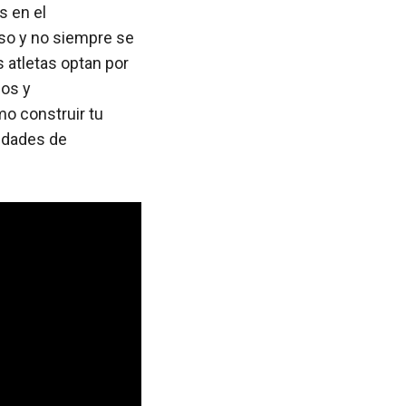
s en el
oso y no siempre se
 atletas optan por
cos y
o construir tu
sidades de