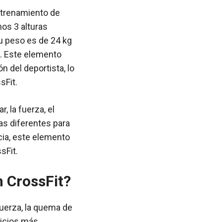
ntrenamiento de
os 3 alturas
su peso es de 24 kg
cm. Este elemento
n del deportista, lo
sFit.
, la fuerza, el
ras diferentes para
cia, este elemento
sFit.
n CrossFit?
fuerza, la quema de
cicios más