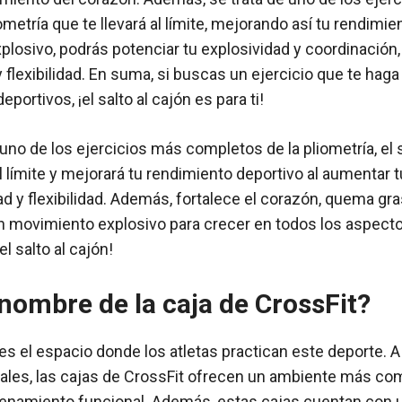
metría que te llevará al límite, mejorando así tu rendimie
losivo, podrás potenciar tu explosividad y coordinación
y flexibilidad. En suma, si buscas un ejercicio que te hag
portivos, ¡el salto al cajón es para ti!
o de los ejercicios más completos de la pliometría, el s
al límite y mejorará tu rendimiento deportivo al aumentar t
dad y flexibilidad. Además, fortalece el corazón, quema gr
n movimiento explosivo para crecer en todos los aspecto
l salto al cajón!
 nombre de la caja de CrossFit?
es el espacio donde los atletas practican este deporte. A
ales, las cajas de CrossFit ofrecen un ambiente más com
renamiento funcional. Además, estas cajas cuentan con 