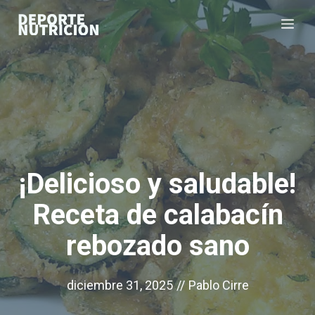
Saltar
Me
al
contenido
¡Delicioso y saludable!
Receta de calabacín
rebozado sano
diciembre 31, 2025
//
Pablo Cirre