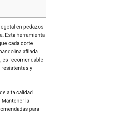
 vegetal en pedazos
na. Esta herramienta
 que cada corte
andolina afilada
ás, es recomendable
s resistentes y
e alta calidad.
. Mantener la
recomendadas para