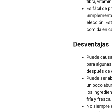
fibra, vitami
Es fácil de p
Simplemente 
elección. Es
comida en c
Desventajas
Puede causar
para algunas
después de 
Puede ser ab
un poco abur
los ingredien
fría y fresca.
No siempre es