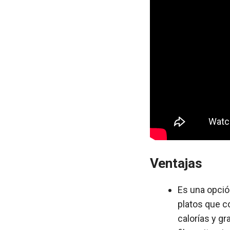
Ventajas
Es una opción
platos que c
calorías y g