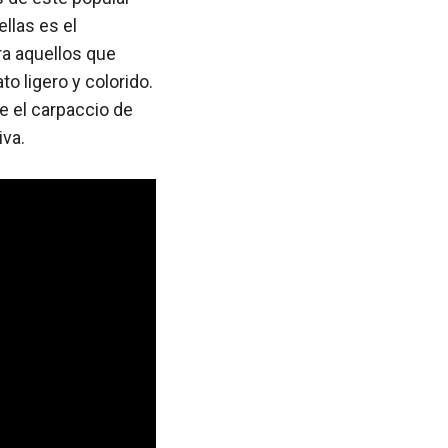
llas es el
ra aquellos que
o ligero y colorido.
e el carpaccio de
iva.