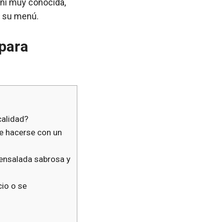
 ni muy conocida,
n su menú.
 para
calidad?
de hacerse con un
 ensalada sabrosa y
cio o se