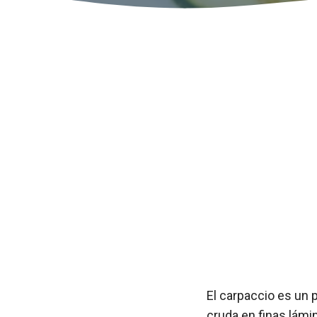
El carpaccio es un p
cruda en finas lámi