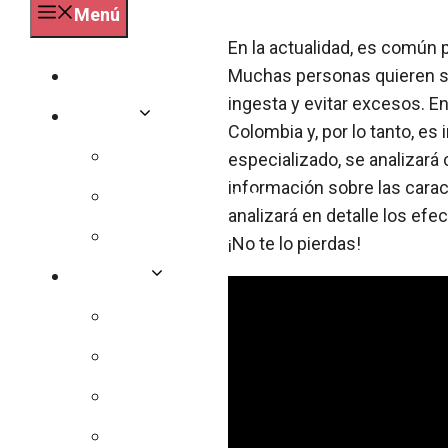
Menú
En la actualidad, es común 
Muchas personas quieren sab
Especialidades
ingesta y evitar excesos. E
Deporte
Colombia y, por lo tanto, es
Pilates
especializado, se analizará 
información sobre las carac
Bicicleta y ciclismo
analizará en detalle los ef
Crossfit
¡No te lo pierdas!
Nutrición
Dieta
Sin azucar
Calorías
Vitaminas