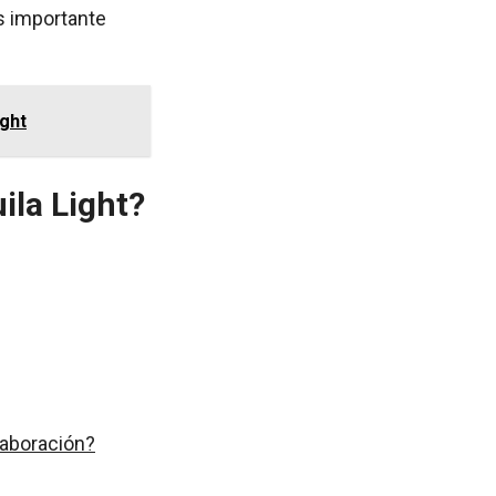
Es importante
ight
ila Light?
laboración?