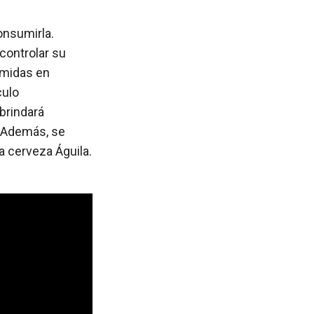
onsumirla.
controlar su
umidas en
culo
 brindará
. Además, se
a cerveza Águila.