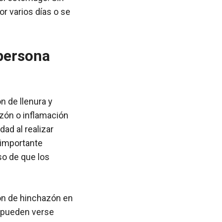
r varios días o se
 persona
n de llenura y
zón o inflamación
ad al realizar
 importante
so de que los
ón de hinchazón en
s pueden verse