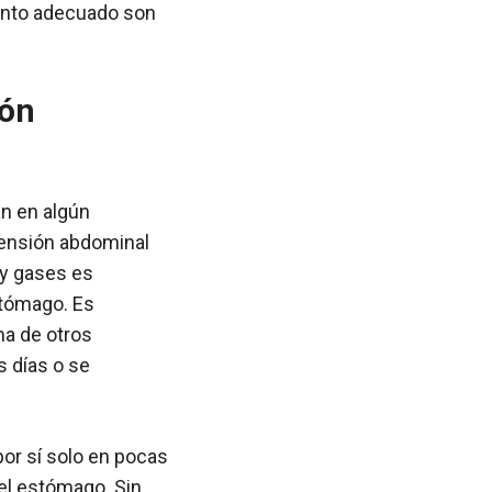
iento adecuado son
ión
n en algún
tensión abdominal
 y gases es
stómago. Es
ma de otros
s días o se
r sí solo en pocas
 el estómago. Sin