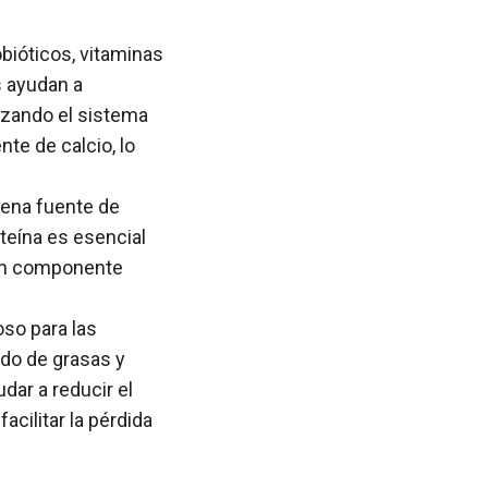
obióticos, vitaminas
s ayudan a
orzando el sistema
te de calcio, lo
uena fuente de
teína es esencial
n un componente
oso para las
ido de grasas y
udar a reducir el
acilitar la pérdida