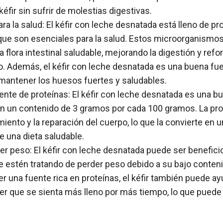
 kéfir sin sufrir de molestias digestivas.
ra la salud: El kéfir con leche desnatada está lleno de pr
que son esenciales para la salud. Estos microorganismo
 flora intestinal saludable, mejorando la digestión y ref
. Además, el kéfir con leche desnatada es una buena fuen
mantener los huesos fuertes y saludables.
ente de proteínas: El kéfir con leche desnatada es una b
on un contenido de 3 gramos por cada 100 gramos. La pro
imiento y la reparación del cuerpo, lo que la convierte e
e una dieta saludable.
er peso: El kéfir con leche desnatada puede ser benefici
 estén tratando de perder peso debido a su bajo conten
ser una fuente rica en proteínas, el kéfir también puede ay
er que se sienta más lleno por más tiempo, lo que puede f