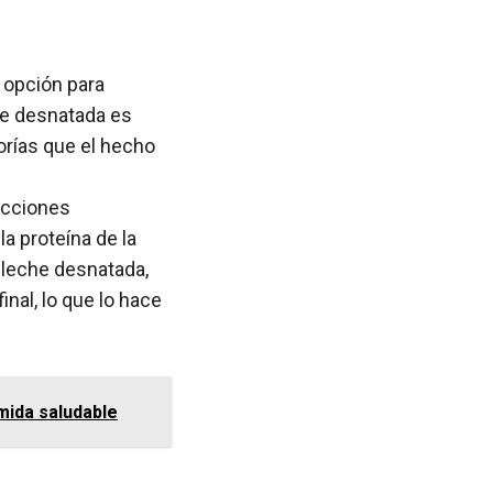
 opción para
che desnatada es
orías que el hecho
icciones
la proteína de la
r leche desnatada,
inal, lo que lo hace
mida saludable