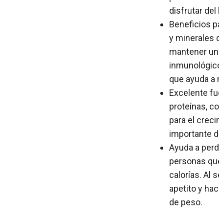
disfrutar del
Beneficios pa
y minerales 
mantener una
inmunológico
que ayuda a 
Excelente fu
proteínas, c
para el crec
importante d
Ayuda a perd
personas que
calorías. Al 
apetito y hac
de peso.