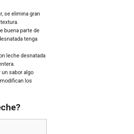
r, se elimina gran
textura.
rde buena parte de
 desnatada tenga
 con leche desnatada
ntera.
r un sabor algo
e modifican los
leche?