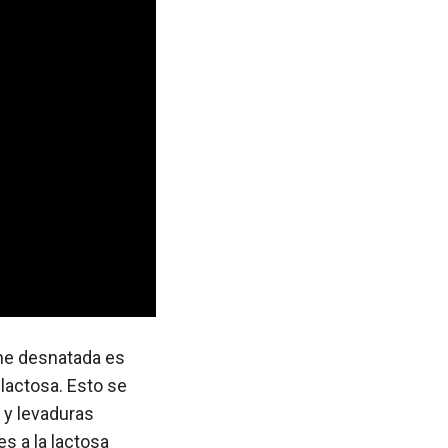
eche desnatada es
lactosa. Esto se
 y levaduras
s a la lactosa