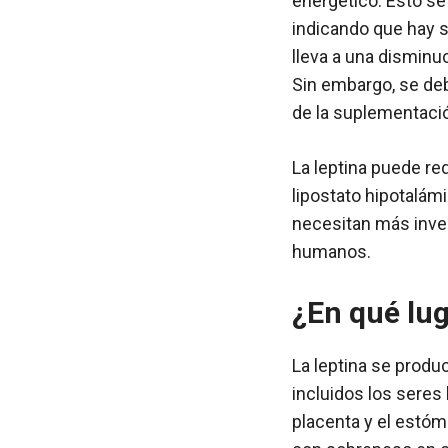
energético. Esto se
indicando que hay s
lleva a una disminu
Sin embargo, se deb
de la suplementaci
La leptina puede red
lipostato hipotalám
necesitan más inves
humanos.
¿En qué lug
La leptina se produ
incluidos los seres
placenta y el estó