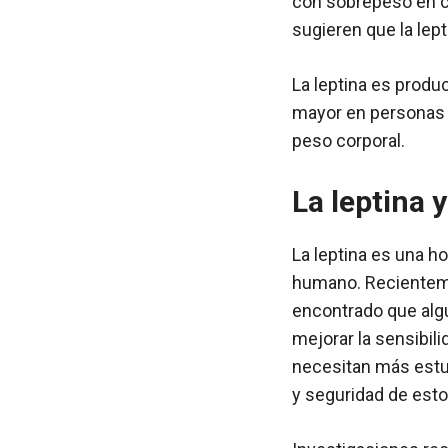
con sobrepeso en c
sugieren que la lep
La leptina es produ
mayor en personas c
peso corporal.
La leptina 
La leptina es una h
humano. Recientemen
encontrado que alg
mejorar la sensibilid
necesitan más estu
y seguridad de est