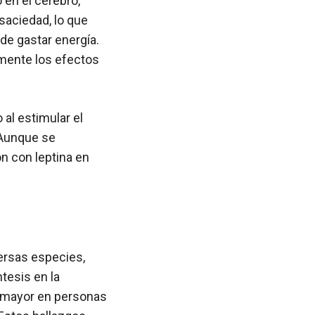
 en el cerebro,
saciedad, lo que
de gastar energía.
amente los efectos
 al estimular el
 Aunque se
n con leptina en
versas especies,
tesis en la
s mayor en personas