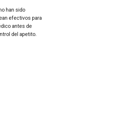
no han sido
ean efectivos para
édico antes de
trol del apetito.