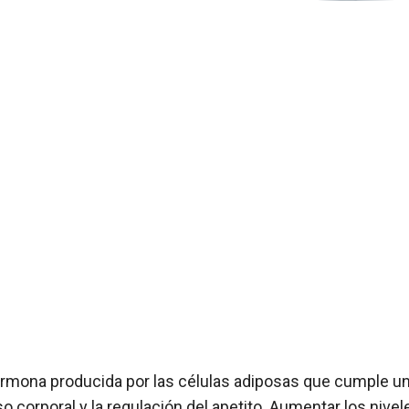
ormona producida por las células adiposas que cumple u
so corporal y la regulación del apetito. Aumentar los nivel