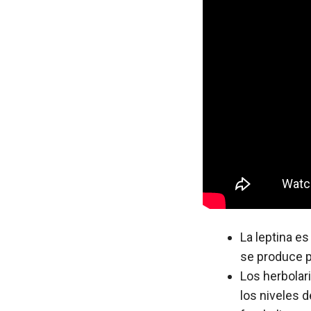
La leptina e
se produce p
Los herbolar
los niveles d