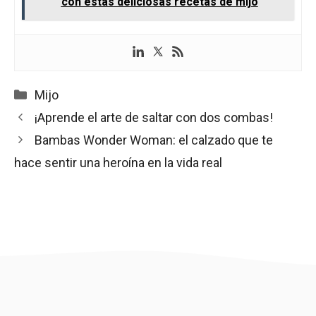
con estas deliciosas recetas de mijo
Categorías
Mijo
¡Aprende el arte de saltar con dos combas!
Bambas Wonder Woman: el calzado que te
hace sentir una heroína en la vida real