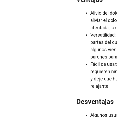
Alivio del d
aliviar el do
afectada, lo 
Versatilidad
partes del cu
algunos vien
parches para 
Fácil de usa
requieren ni
y deje que h
relajante.
Desventajas
Algunos usua