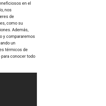
neficiosos en el
do, nos
deres de
hes, como su
ciones. Además,
cio y compararemos
cando un
hes térmicos de
o para conocer todo