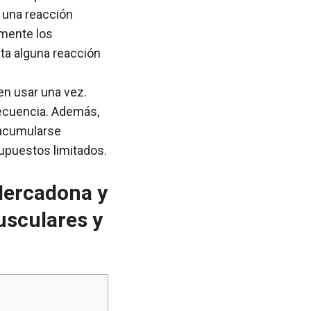
o una reacción
amente los
nta alguna reacción
en usar una vez.
recuencia. Además,
 acumularse
upuestos limitados.
Mercadona y
musculares y