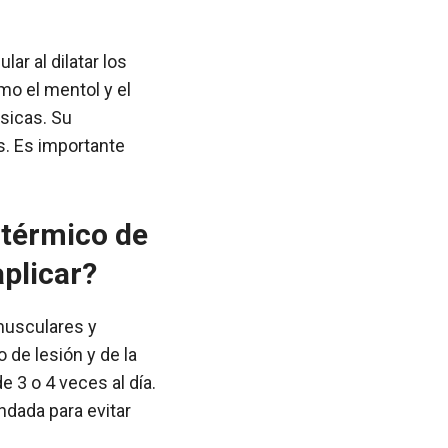
ar al dilatar los
mo el mentol y el
ésicas. Su
s. Es importante
 térmico de
plicar?
 musculares y
 de lesión y de la
e 3 o 4 veces al día.
ndada para evitar