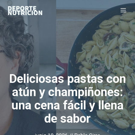
Saltar
Me
al
contenido
Deliciosas pastas con
atún y champiñones:
una cena fácil y llena
de sabor