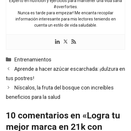
Experto en nutrición y ejercicios para mantener una vida sana
#overforties.
Nunca es tarde para empezar! Me encanta recopilar
información interesante para mis lectores teniendo en
cuenta un estilo de vida saludable.
Categorías
Entrenamientos
Aprende a hacer azúcar escarchada: ¡dulzura en
tus postres!
Níscalos, la fruta del bosque con increíbles
beneficios para la salud
10 comentarios en «Logra tu
mejor marca en 21k con