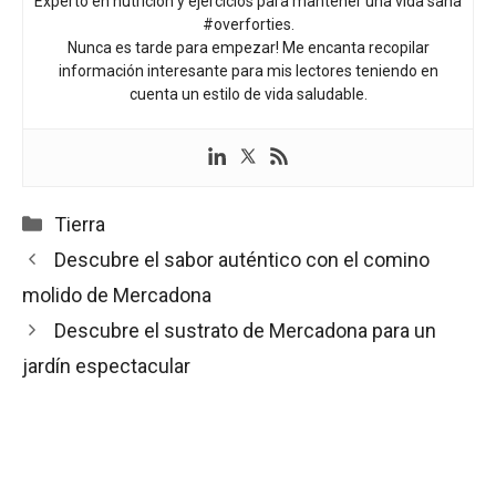
Experto en nutrición y ejercicios para mantener una vida sana
#overforties.
Nunca es tarde para empezar! Me encanta recopilar
información interesante para mis lectores teniendo en
cuenta un estilo de vida saludable.
Categorías
Tierra
Descubre el sabor auténtico con el comino
molido de Mercadona
Descubre el sustrato de Mercadona para un
jardín espectacular