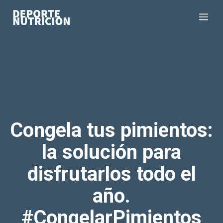
Saltar
Me
al
contenido
Congela tus pimientos:
la solución para
disfrutarlos todo el
año.
#CongelarPimientos