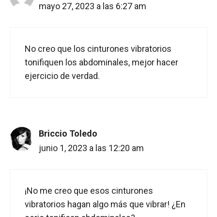
mayo 27, 2023 a las 6:27 am
No creo que los cinturones vibratorios
tonifiquen los abdominales, mejor hacer
ejercicio de verdad.
Briccio Toledo
junio 1, 2023 a las 12:20 am
¡No me creo que esos cinturones
vibratorios hagan algo más que vibrar! ¿En