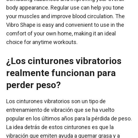
body appearance. Regular use can help you tone
your muscles and improve blood circulation. The
Vibro Shape is easy and convenient to use in the
comfort of your own home, making it an ideal
choice for anytime workouts.
¿Los cinturones vibratorios
realmente funcionan para
perder peso?
Los cinturones vibratorios son un tipo de
entrenamiento de vibración que se ha vuelto
popular en los últimos años para la pérdida de peso.
La idea detrás de estos cinturones es que la
vibración que emiten ayuda a quemar grasa y a