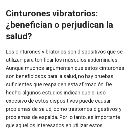
Cinturones vibratorios:
¿benefician o perjudican la
salud?
Los cinturones vibratorios son dispositivos que se
utilizan para tonificar los músculos abdominales.
Aunque muchos argumentan que estos cinturones
son beneficiosos para la salud, no hay pruebas
suficientes que respalden esta afirmación. De
hecho, algunos estudios indican que el uso
excesivo de estos dispositivos puede causar
problemas de salud, como trastornos digestivos y
problemas de espalda. Por lo tanto, es importante
que aquellos interesados en utilizar estos