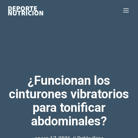
Saltar
Me
al
contenido
¿Funcionan los
cinturones vibratorios
para tonificar
abdominales?