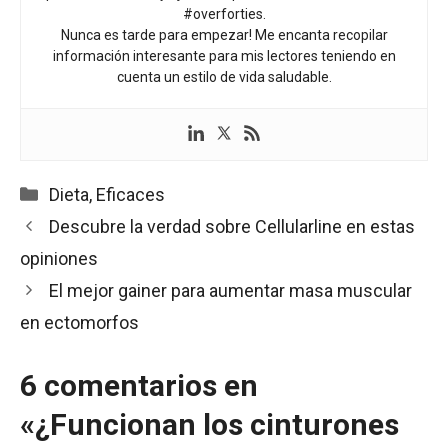
#overforties.
Nunca es tarde para empezar! Me encanta recopilar
información interesante para mis lectores teniendo en
cuenta un estilo de vida saludable.
Categorías
Dieta
,
Eficaces
Descubre la verdad sobre Cellularline en estas
opiniones
El mejor gainer para aumentar masa muscular
en ectomorfos
6 comentarios en
«¿Funcionan los cinturones