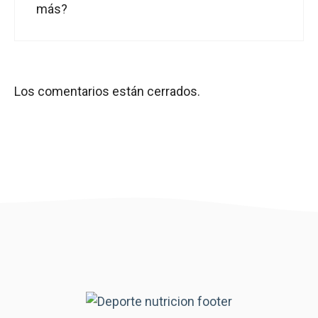
más?
Los comentarios están cerrados.