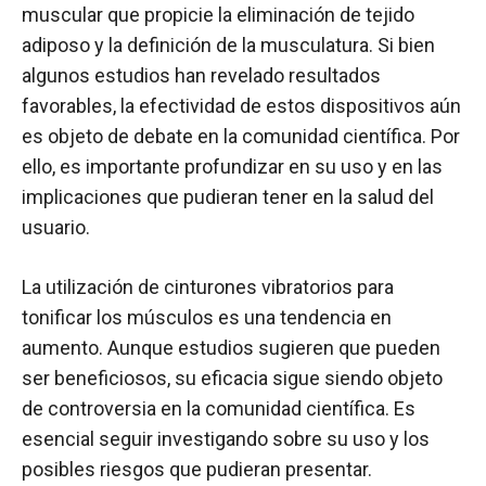
muscular que propicie la eliminación de tejido
adiposo y la definición de la musculatura. Si bien
algunos estudios han revelado resultados
favorables, la efectividad de estos dispositivos aún
es objeto de debate en la comunidad científica. Por
ello, es importante profundizar en su uso y en las
implicaciones que pudieran tener en la salud del
usuario.
La utilización de cinturones vibratorios para
tonificar los músculos es una tendencia en
aumento. Aunque estudios sugieren que pueden
ser beneficiosos, su eficacia sigue siendo objeto
de controversia en la comunidad científica. Es
esencial seguir investigando sobre su uso y los
posibles riesgos que pudieran presentar.