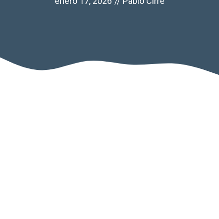
enero 17, 2026
//
Pablo Cirre