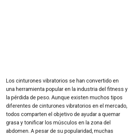
Los cinturones vibratorios se han convertido en
una herramienta popular en la industria del fitness y
la pérdida de peso. Aunque existen muchos tipos
diferentes de cinturones vibratorios en el mercado,
todos comparten el objetivo de ayudar a quemar
grasa y tonificar los músculos en la zona del
abdomen. A pesar de su popularidad, muchas