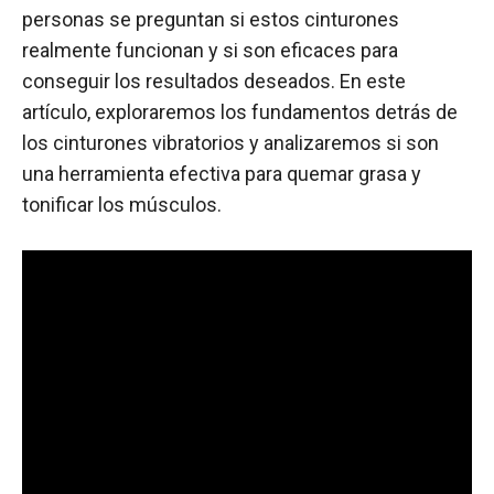
personas se preguntan si estos cinturones
realmente funcionan y si son eficaces para
conseguir los resultados deseados. En este
artículo, exploraremos los fundamentos detrás de
los cinturones vibratorios y analizaremos si son
una herramienta efectiva para quemar grasa y
tonificar los músculos.