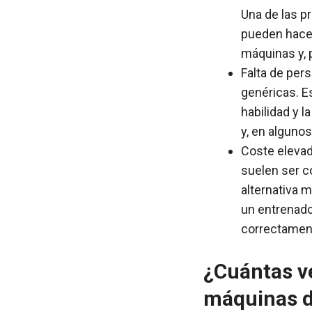
Una de las p
pueden hacer
máquinas y, p
Falta de per
genéricas. E
habilidad y l
y, en alguno
Coste elevad
suelen ser c
alternativa 
un entrenador
correctamen
¿Cuántas ve
máquinas d