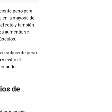
iciente peso para
a en la mayoría de
 efecto y también
rza aumenta, se
úsculos.
con suficiente peso
y evitar el
mentando
ios de
elente opción