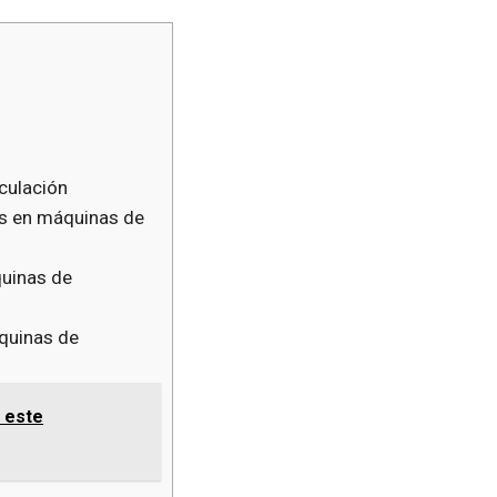
culación
os en máquinas de
quinas de
quinas de
 este