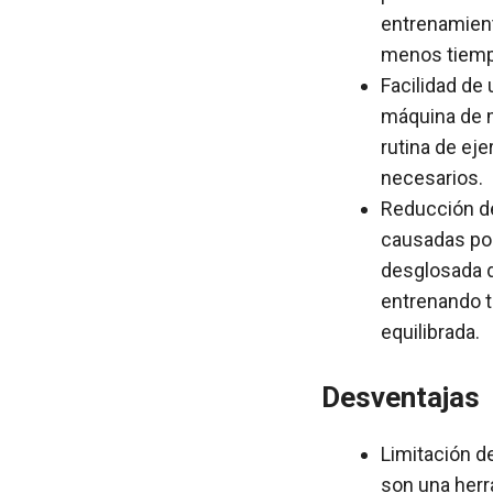
entrenamient
menos tiemp
Facilidad de 
máquina de m
rutina de eje
necesarios.
Reducción de 
causadas por 
desglosada d
entrenando t
equilibrada.
Desventajas
Limitación d
son una herr