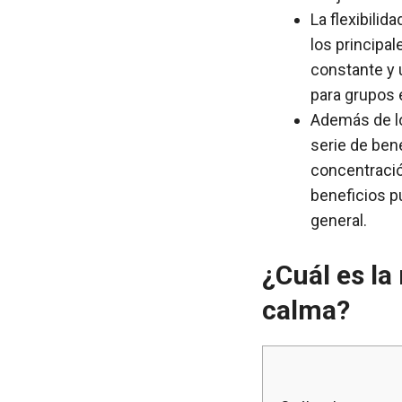
La flexibilid
los principal
constante y 
para grupos 
Además de los
serie de bene
concentración
beneficios pu
general.
¿Cuál es la
calma?