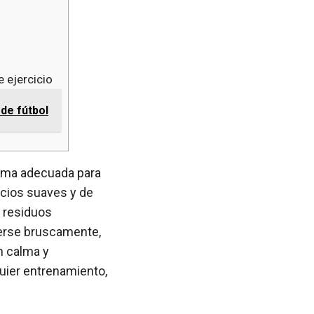
e ejercicio
 de fútbol
calma adecuada para
icios suaves y de
s residuos
erse bruscamente,
n calma y
quier entrenamiento,