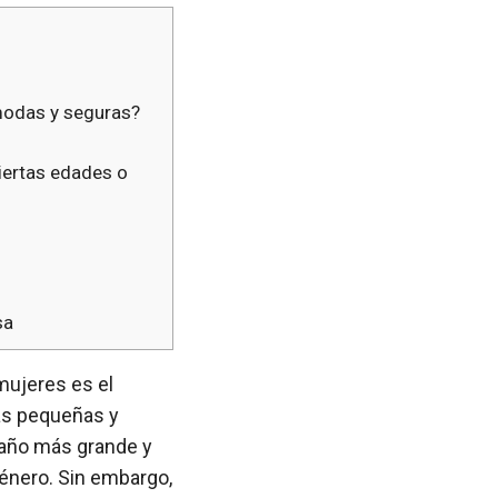
modas y seguras?
iertas edades o
sa
 mujeres es el
más pequeñas y
maño más grande y
énero. Sin embargo,