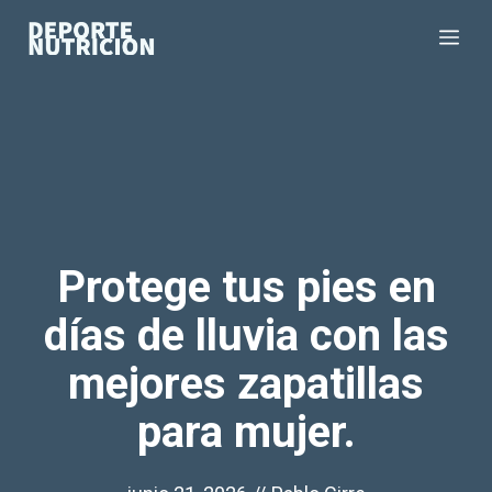
Saltar
Me
al
contenido
Protege tus pies en
días de lluvia con las
mejores zapatillas
para mujer.