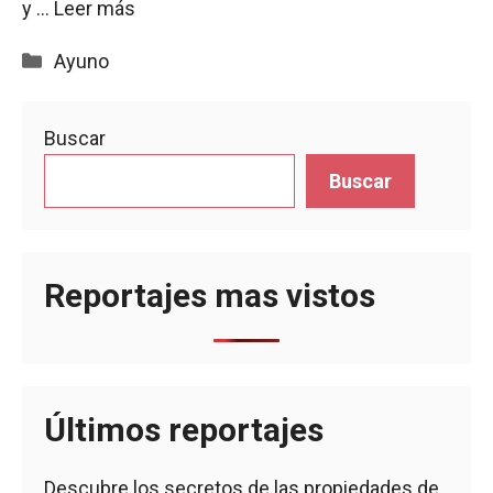
y …
Leer más
Categorías
Ayuno
Buscar
Buscar
Reportajes mas vistos
Últimos reportajes
Descubre los secretos de las propiedades de