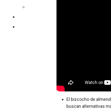
Colesterol
Nuestro equipo
Contacto
El bizcocho de almendr
buscan alternativas m