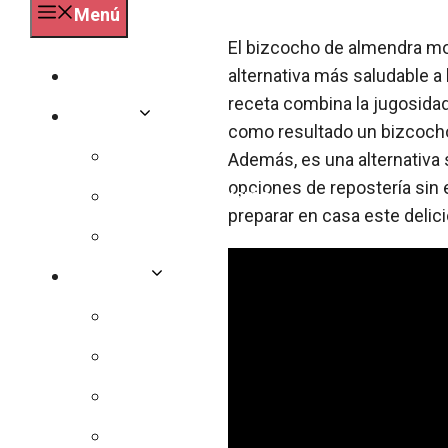
Menú
El bizcocho de almendra mo
alternativa más saludable a
Especialidades
receta combina la jugosidad
Deporte
como resultado un bizcocho
Pilates
Además, es una alternativa 
opciones de repostería sin 
Bicicleta y ciclismo
preparar en casa este delic
Crossfit
Nutrición
Dieta
Sin azucar
Calorías
Vitaminas