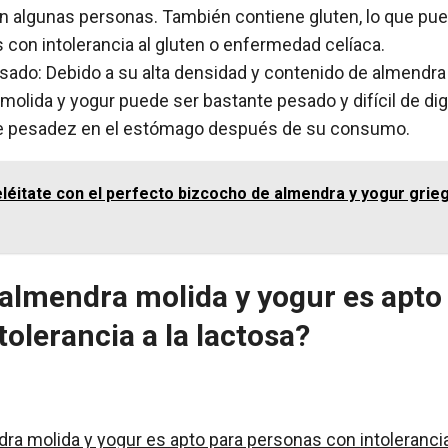
n algunas personas. También contiene gluten, lo que pu
 con intolerancia al gluten o enfermedad celíaca.
ado: Debido a su alta densidad y contenido de almendra 
olida y yogur puede ser bastante pesado y difícil de dig
de pesadez en el estómago después de su consumo.
léitate con el perfecto bizcocho de almendra y yogur grie
 almendra molida y yogur es apto
olerancia a la lactosa?
ra molida y yogur es apto para personas con intolerancia