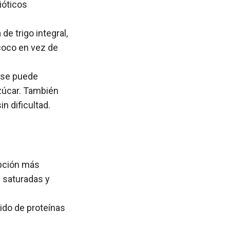
ióticos
de trigo integral,
 coco en vez de
 se puede
zúcar. También
n dificultad.
opción más
 saturadas y
nido de proteínas
.