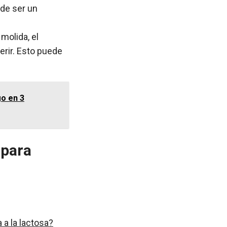
ede ser un
molida, el
erir. Esto puede
go en 3
 para
 a la lactosa?