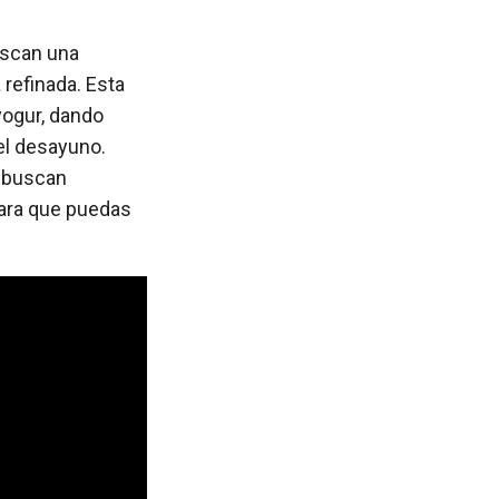
uscan una
 refinada. Esta
yogur, dando
el desayuno.
e buscan
para que puedas