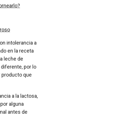
ornearlo?
broso
n intolerancia a
ado en la receta
la leche de
iferente, por lo
r producto que
cia a la lactosa,
 por alguna
onal antes de