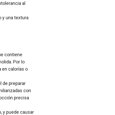
tolerancia al
o y una textura
ue contiene
olida. Por lo
 en calorías o
l de preparar
iliarizadas con
cocción precisa
o, y puede causar