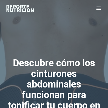
Saltar
Me
al
contenido
Descubre cómo los
cinturones
abdominales
funcionan para
tonificar tu cuerpo en