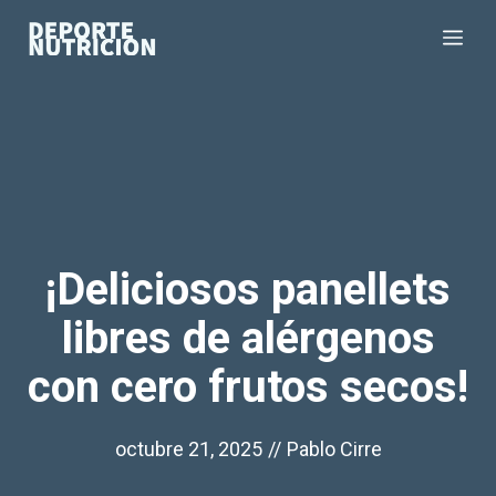
Saltar
Me
al
contenido
¡Deliciosos panellets
libres de alérgenos
con cero frutos secos!
octubre 21, 2025
//
Pablo Cirre