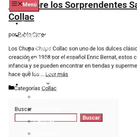
Descubre los Sorprendentes S
Menú
Collac
Especialidades
por
Pablo Cirre
Deporte
Pilates
Los Chupa Chups Collac son uno de los dulces clási
creación en 1958 por el español Enric Bernat, estos 
Bicicleta y ciclismo
infancia y se pueden encontrar en tiendas y superme
Crossfit
hace que los …
Leer más
Nutrición
Categorías
Collac
Dieta
Sin azucar
Buscar
Buscar
Calorías
Vitaminas