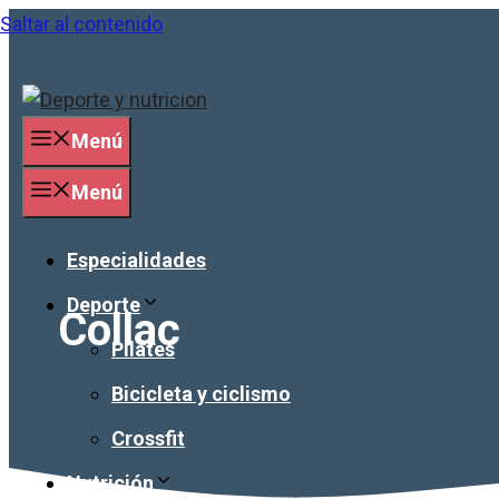
Saltar al contenido
Menú
Menú
Especialidades
Deporte
Collac
Pilates
Bicicleta y ciclismo
Crossfit
Nutrición