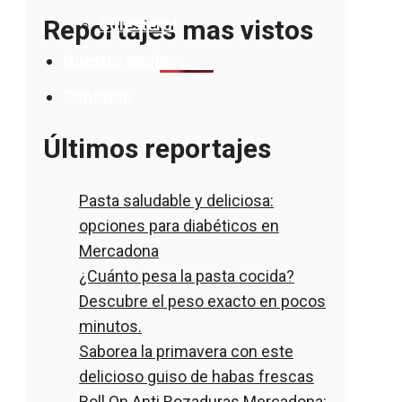
Reportajes mas vistos
Colesterol
Nuestro equipo
Contacto
Últimos reportajes
Pasta saludable y deliciosa:
opciones para diabéticos en
Mercadona
¿Cuánto pesa la pasta cocida?
Descubre el peso exacto en pocos
minutos.
Saborea la primavera con este
delicioso guiso de habas frescas
Roll On Anti Rozaduras Mercadona: