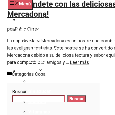
¡Sorpréndete con las deliciosa
Menú
Mercadona!
Especialidades
por
Pablo Cirre
Deporte
Pilates
La copa avellana Mercadona es un postre que combin
las avellanas tostadas. Este postre se ha convertido 
Bicicleta y ciclismo
Mercadona debido a su deliciosa textura y sabor equi
Crossfit
para compartir con amigos y …
Leer más
Nutrición
Categorías
Copa
Dieta
Sin azucar
Buscar
Buscar
Calorías
Vitaminas