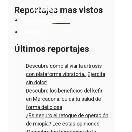
Reportajes mas vistos
Colesterol
Nuestro equipo
Contacto
Últimos reportajes
Descubre cómo aliviar la artrosis
con plataforma vibratoria. ¡Ejercita
sin dolor!
Descubre los beneficios del kefir
en Mercadona: cuida tu salud de
forma deliciosa
¿Es seguro el retoque de operación
de miopía? Lee estas opiniones
¡Descubre los beneficios de la