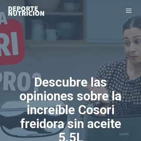
Saltar
Me
al
contenido
Descubre las
opiniones sobre la
increíble Cosori
freidora sin aceite
5.5L