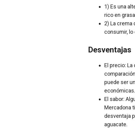
1) Es una alt
rico en grasa
2) La crema 
consumir, lo 
Desventajas
El precio: L
comparación 
puede ser u
económicas
El sabor: Al
Mercadona ti
desventaja p
aguacate.