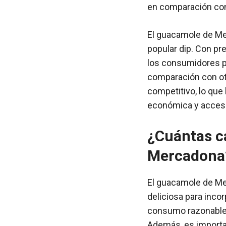
en comparación co
El guacamole de Me
popular dip. Con pr
los consumidores pu
comparación con ot
competitivo, lo que
económica y accesi
¿Cuántas ca
Mercadona
El guacamole de Me
deliciosa para incor
consumo razonable d
Además, es importa