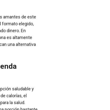
os amantes de este
l formato elegido,
do dinero. En
ona es altamente
can una alternativa
ienda
pción saludable y
de calorías, el
ara la salud.
a porción bastante