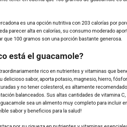
cadona es una opción nutritiva con 203 calorías por por
da parecer alta en calorías, su consumo moderado aporta
ar que 100 gramos son una porción bastante generosa.
co está el guacamole?
raordinariamente rico en nutrientes y vitaminas que ben
delicioso sabor, aporta potasio, magnesio, hierro, fósforo
turadas y no tener colesterol, es altamente recomendado 
tación balanceados. Sus altas cantidades de vitamina C, E
l guacamole sea un alimento muy completo para incluir en
eíble sabor y beneficios para la salud!
taca por su riqueza en nutrientes y vitaminas esenciales 