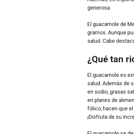
generosa.
El guacamole de Mer
gramos. Aunque pue
salud. Cabe destac
¿Qué tan ri
El guacamole es ext
salud. Además de su 
en sodio, grasas sa
en planes de alimen
fólico, hacen que e
¡Disfruta de su incr
El guacamole se des