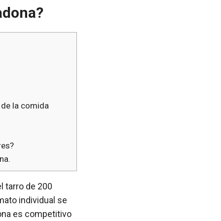
cadona?
 de la comida
res?
na.
l tarro de 200
mato individual se
ona es competitivo