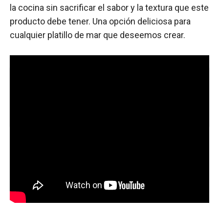
la cocina sin sacrificar el sabor y la textura que este
producto debe tener. Una opción deliciosa para
cualquier platillo de mar que deseemos crear.
Lectura recomendada:
¡Descubre la revolución
culinaria! Arroz de coliflor congelado: delicioso
y saludable