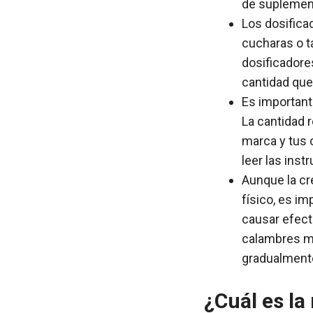
de suplemen
Los dosifica
cucharas o t
dosificadore
cantidad que
Es importante
La cantidad 
marca y tus 
leer las inst
Aunque la cr
físico, es i
causar efect
calambres m
gradualmente
¿Cuál es la