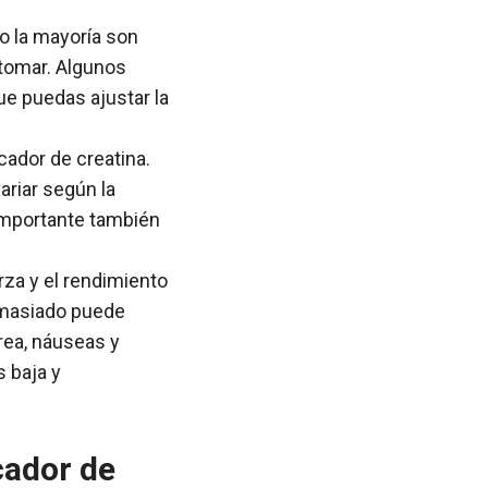
o la mayoría son
 tomar. Algunos
e puedas ajustar la
cador de creatina.
ariar según la
importante también
rza y el rendimiento
emasiado puede
rea, náuseas y
 baja y
cador de