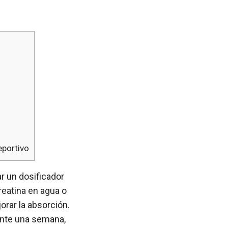
eportivo
ar un dosificador
reatina en agua o
rar la absorción.
ante una semana,