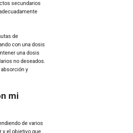
ectos secundarios
e adecuadamente
autas de
zando con una dosis
antener una dosis
darios no deseados.
 absorción y
on mi
pendiendo de varios
r y el objetivo que