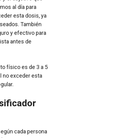
amos al día para
eder esta dosis, ya
eseados. También
uro y efectivo para
ista antes de
o físico es de 3 a 5
al no exceder esta
gular.
sificador
 según cada persona