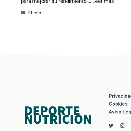
para mejorar su rendimiento …
Leer más
Categorías
Efecto
Privacida
Cookies
Aviso Leg