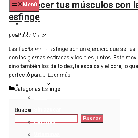
Haz crecer tus músculos con l
Menú
esfinge
Especialidades
por
Pablo Cirre
Deporte
Pilates
Las flexiones de esfinge son un ejercicio que se real
con las piernas estiradas y los pies juntos. Este mov
Bicicleta y ciclismo
sino también los deltoides, la espalda y el core, lo q
Crossfit
perfecto para …
Leer más
Nutrición
Categorías
Esfinge
Dieta
Sin azucar
Buscar
Buscar
Calorías
Vitaminas