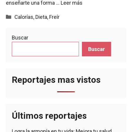
enseñarte una forma …
Leer más
Categorías
Calorías
,
Dieta
,
Freír
Buscar
Buscar
Reportajes mas vistos
Últimos reportajes
Logra la armonía en tu vida: Mejora tu salud