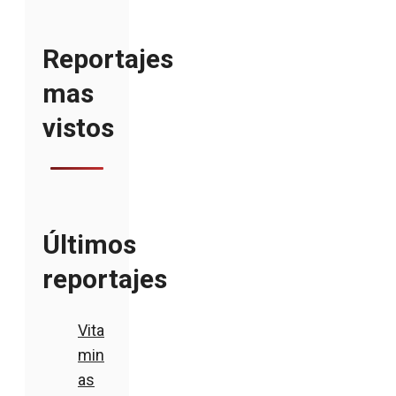
Reportajes
mas
vistos
Últimos
reportajes
Vita
min
as