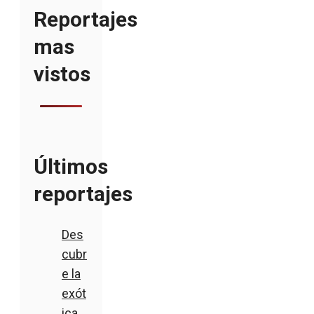
Reportajes
mas
vistos
Últimos
reportajes
Des
cubr
e la
exót
ica