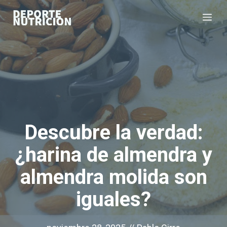
Saltar
Me
al
contenido
Descubre la verdad:
¿harina de almendra y
almendra molida son
iguales?