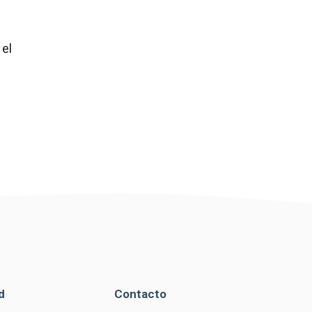
el
d
Contacto