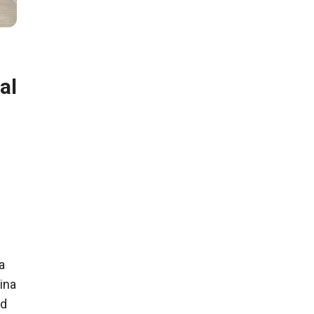
al
a
ina
ad