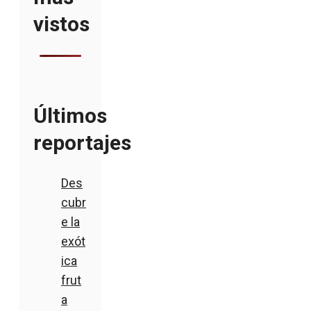
vistos
Últimos
reportajes
Des
cubr
e la
exót
ica
frut
a