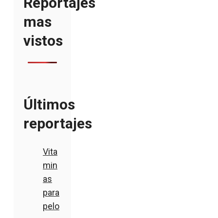
Reportajes
mas
vistos
Últimos
reportajes
Vita
min
as
para
pelo