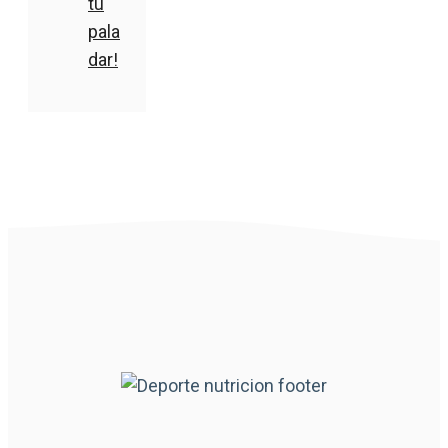
tu
pala
dar!