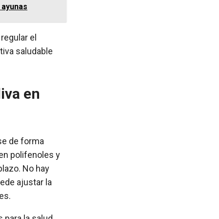
n ayunas
regular el
ativa saludable
iva en
se de forma
 en polifenoles y
plazo. No hay
ede ajustar la
es.
 para la salud