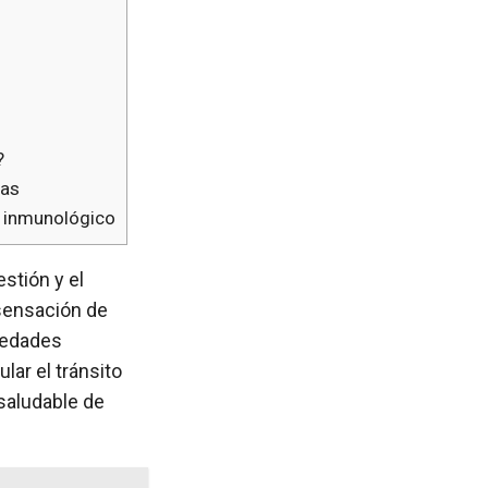
?
vas
a inmunológico
stión y el
 sensación de
piedades
lar el tránsito
 saludable de