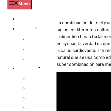
Menú
Especialidades
La combinación de miel y ac
Deporte
siglos en diferentes cultur
la digestión hasta fortalec
Pilates
en ayunas, la verdad es que
Bicicleta y ciclismo
la salud cardiovascular y red
natural que se usa como edu
Crossfit
super combinación para mejo
Nutrición
Dieta
Sin azucar
Calorías
Vitaminas