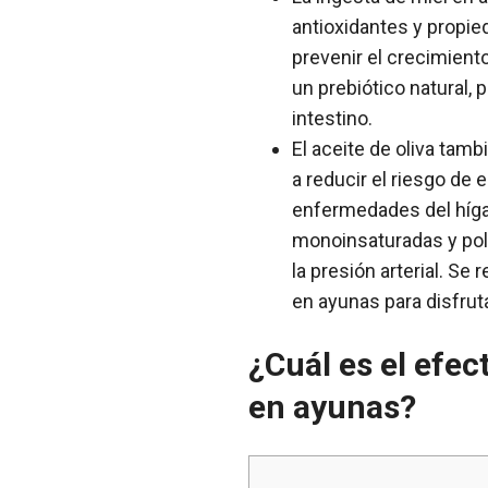
antioxidantes y propie
prevenir el crecimient
un prebiótico natural,
intestino.
El aceite de oliva tam
a reducir el riesgo de
enfermedades del hígad
monoinsaturadas y poli
la presión arterial. S
en ayunas para disfrut
¿Cuál es el efec
en ayunas?