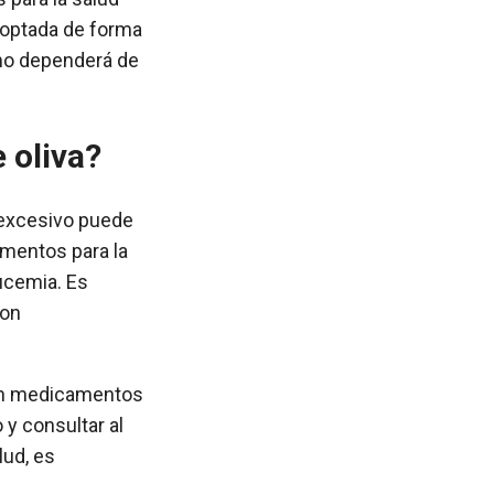
adoptada de forma
umo dependerá de
 oliva?
 excesivo puede
amentos para la
lucemia. Es
con
con medicamentos
y consultar al
lud, es