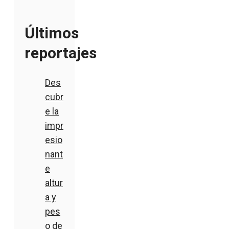
Últimos
reportajes
Des
cubr
e la
impr
esio
nant
e
altur
a y
pes
o de