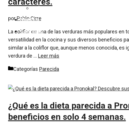
caracteres.
Colesterol
por
Pablo Cirre
Nuestro equipo
Contacto
La coliflor es una de las verduras más populares en 
versatilidad en la cocina y sus diversos beneficios p
similar a la coliflor que, aunque menos conocida, es ig
verdura de …
Leer más
Categorías
Parecida
¿Qué es la dieta parecida a Pr
beneficios en solo 4 semanas.