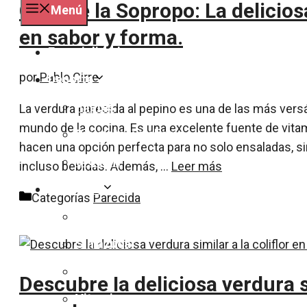
Conoce la Sopropo: La delicios
Menú
en sabor y forma.
Especialidades
por
Pablo Cirre
Deporte
Pilates
La verdura parecida al pepino es una de las más vers
mundo de la cocina. Es una excelente fuente de vitam
Bicicleta y ciclismo
hacen una opción perfecta para no solo ensaladas, sino
Crossfit
incluso bebidas. Además, …
Leer más
Nutrición
Categorías
Parecida
Dieta
Sin azucar
Calorías
Descubre la deliciosa verdura si
Vitaminas