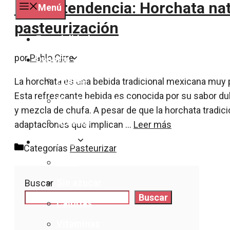
Nueva tendencia: Horchata natu
Menú
pasteurización
Especialidades
por
Pablo Cirre
Deporte
Pilates
La horchata es una bebida tradicional mexicana muy 
Esta refrescante bebida es conocida por su sabor dulc
Bicicleta y ciclismo
y mezcla de chufa. A pesar de que la horchata tradicio
Crossfit
adaptaciones que implican …
Leer más
Nutrición
Categorías
Pasteurizar
Dieta
Sin azucar
Buscar
Buscar
Calorías
Vitaminas