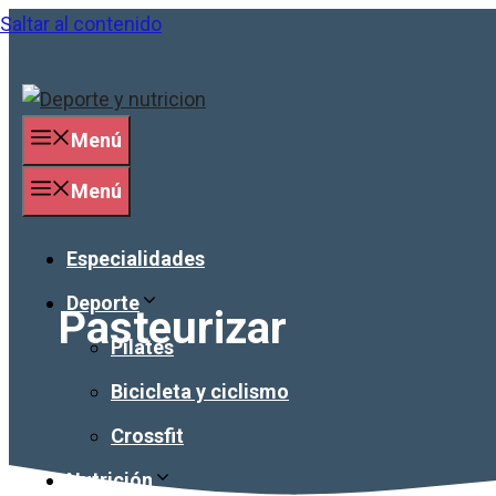
Saltar al contenido
Menú
Menú
Especialidades
Deporte
Pasteurizar
Pilates
Bicicleta y ciclismo
Crossfit
Nutrición