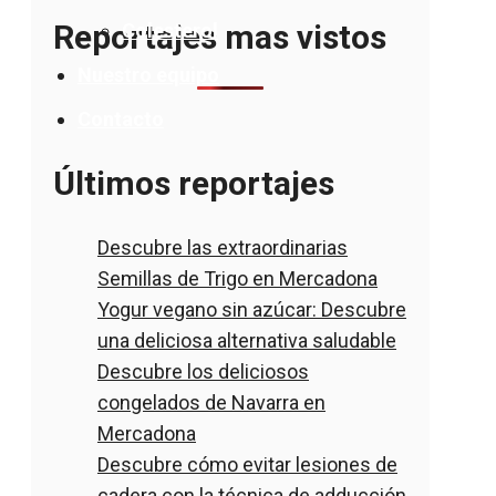
Reportajes mas vistos
Colesterol
Nuestro equipo
Contacto
Últimos reportajes
Descubre las extraordinarias
Semillas de Trigo en Mercadona
Yogur vegano sin azúcar: Descubre
una deliciosa alternativa saludable
Descubre los deliciosos
congelados de Navarra en
Mercadona
Descubre cómo evitar lesiones de
cadera con la técnica de adducción