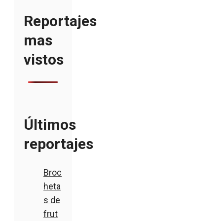
Reportajes
mas
vistos
Últimos
reportajes
Broc
heta
s de
frut