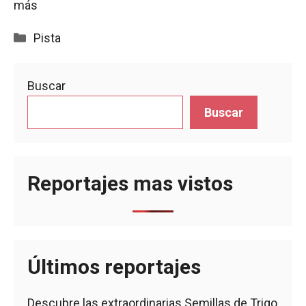
más
Categorías
Pista
Buscar
Buscar
Reportajes mas vistos
Últimos reportajes
Descubre las extraordinarias Semillas de Trigo