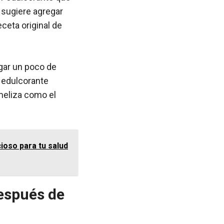
e sugiere agregar
eceta original de
egar un poco de
e edulcorante
ameliza como el
ioso para tu salud
después de