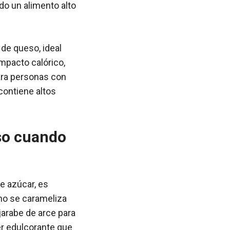
do un alimento alto
a de queso, ideal
mpacto calórico,
para personas con
contiene altos
eso cuando
de azúcar, es
 no se carameliza
jarabe de arce para
er edulcorante que