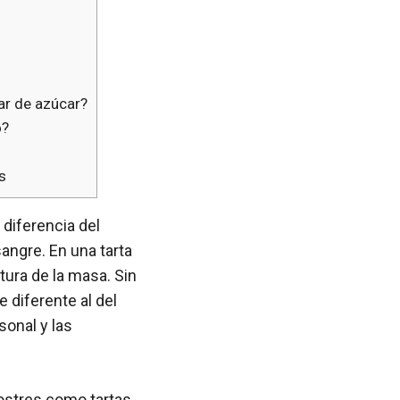
gar de azúcar?
o?
s
 diferencia del
sangre. En una tarta
xtura de la masa. Sin
 diferente al del
sonal y las
postres como tartas