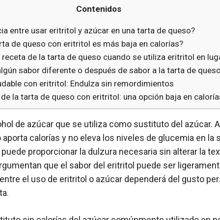
Contenidos
ia entre usar eritritol y azúcar en una tarta de queso?
arta de queso con eritritol es más baja en calorías?
receta de la tarta de queso cuando se utiliza eritritol en lu
a algún sabor diferente o después de sabor a la tarta de ques
dable con eritritol: Endulza sin remordimientos
e de la tarta de queso con eritritol: una opción baja en caloría
lcohol de azúcar que se utiliza como sustituto del azúcar. A
 no aporta calorías y no eleva los niveles de glucemia en la 
ol puede proporcionar la dulzura necesaria sin alterar la te
gumentan que el sabor del eritritol puede ser ligeramente
entre el uso de eritritol o azúcar dependerá del gusto per
ta.
sustituto sin calorías del azúcar comúnmente utilizado en 