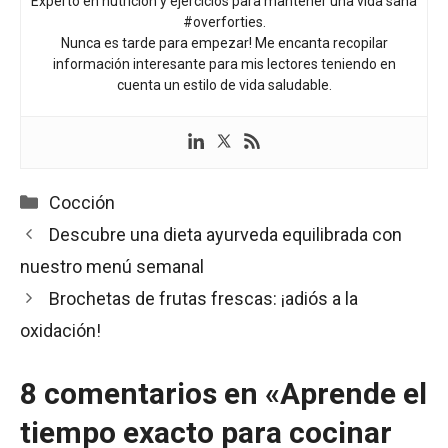
Experto en nutrición y ejercicios para mantener una vida sana
#overforties.
Nunca es tarde para empezar! Me encanta recopilar
información interesante para mis lectores teniendo en
cuenta un estilo de vida saludable.
Categorías
Cocción
Descubre una dieta ayurveda equilibrada con
nuestro menú semanal
Brochetas de frutas frescas: ¡adiós a la
oxidación!
8 comentarios en «Aprende el
tiempo exacto para cocinar