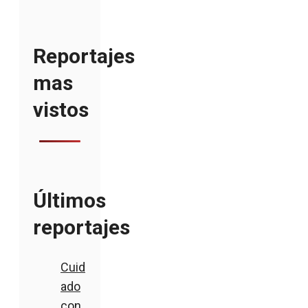
Reportajes
mas
vistos
Últimos
reportajes
Cuid
ado
con