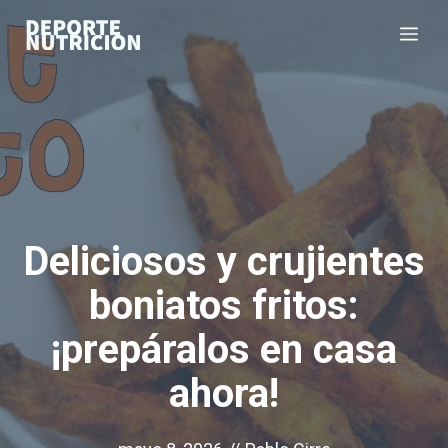
Saltar
Me
al
contenido
Deliciosos y crujientes
boniatos fritos:
¡prepáralos en casa
ahora!