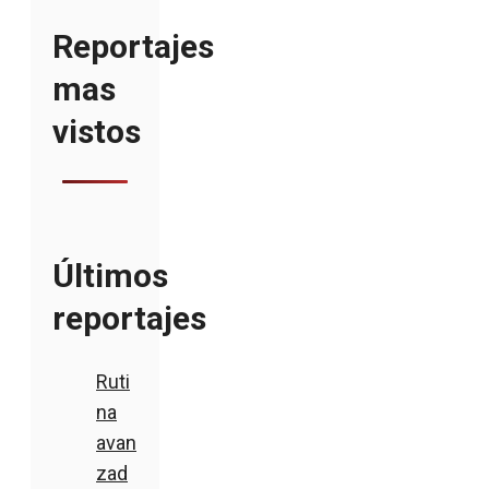
Reportajes
mas
vistos
Últimos
reportajes
Ruti
na
avan
zad