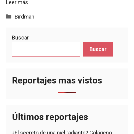
Leer más
Categorías
Birdman
Buscar
Buscar
Reportajes mas vistos
Últimos reportajes
¿El secreto de una piel radiante? Colágeno