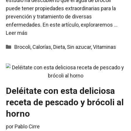
estudio ha descubierto que el agua de brócoli
puede tener propiedades extraordinarias para la
prevención y tratamiento de diversas
enfermedades. En este artículo, exploraremos …
Leer más
Categorías
Brocoli
,
Calorías
,
Dieta
,
Sin azucar
,
Vitaminas
Deléitate con esta deliciosa
receta de pescado y brócoli al
horno
por
Pablo Cirre